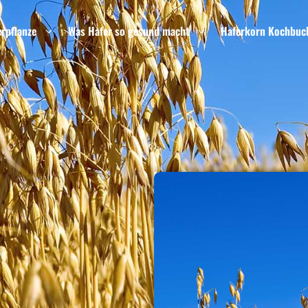
erpflanze
Was Hafer so gesund macht
Haferkorn Kochbuc