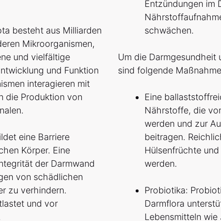
Entzündungen im D
Nährstoffaufnahm
a besteht aus Milliarden
schwächen.
nderen Mikroorganismen,
e und vielfältige
Um die Darmgesundheit u
Entwicklung und Funktion
sind folgende Maßnahme
smen interagieren mit
 die Produktion von
Eine ballaststoffre
nalen.
Nährstoffe, die vo
werden und zur Au
det eine Barriere
beitragen. Reichli
chen Körper. Eine
Hülsenfrüchte und 
 Integrität der Darmwand
werden.
ngen von schädlichen
er zu verhindern.
Probiotika: Probiot
lastet und vor
Darmflora unterstü
.
Lebensmitteln wie 