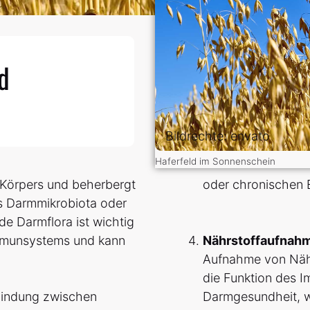
d
Bildrechte: envato
Haferfeld im Sonnenschein
 Körpers und beherbergt
oder chronisc
ls Darmmikrobiota oder
e Darmflora ist wichtig
Immunsystems und kann
Nährstoffaufnah
Aufnahme von Nähr
die Funktion des 
rbindung zwischen
Darmgesundheit, wi