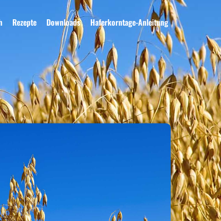
h
Rezepte
Downloads
Haferkorntage-Anleitung