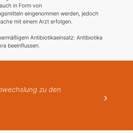
 auch in Form von
gsmitteln eingenommen werden, jedoch
rache mit einem Arzt erfolgen.
ermäßigem Antibiotikaeinsatz: Antibiotika
ra beeinflussen.
ie Rezeptbilder sind sehr
Ich h