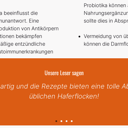
Probiotika können
 beeinflusst die
Nahrungsergänzun
munantwort. Eine
sollte dies in Absp
roduktion von Antikörpern
ktionen bekämpfen
Vermeidung von üb
rmäßige entzündliche
können die Darmflo
 Autoimmunerkrankungen
Unsere Leser sagen
Buch jedem weiterempfehlen. Besonders d
schön geworden.