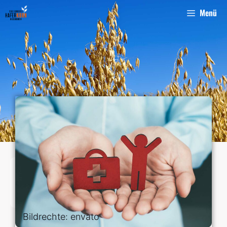
Menü
Bildrechte: envato
Bluthochdruck
Bildrechte: envato