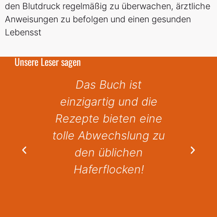
den Blutdruck regelmäßig zu überwachen, ärztliche
Anweisungen zu befolgen und einen gesunden
Lebensst
Unsere Leser sagen
h ist
Ich kann das Buch
 und die
jedem
eten eine
weiterempfehlen.
hslung zu
Besonders die
ichen
Rezeptbilder sind sehr
ocken!
schön geworden.