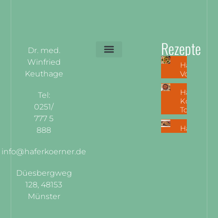
Rezepte
Dr. med.
Winfried
Haferkörn
Privatsphäre-Einstellungen ändern
Historie der Privatsphäre-Einstellungen
Einwilligungen widerrufen
Keuthage
Vorkoche
Haferkorn
Tel:
Köttbullar
0251/
Tomatens
777 5
Haferkorn
888
info@haferkoerner.de
Düesbergweg
128, 48153
Münster