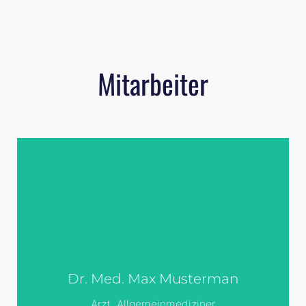
Mitarbeiter
Überall dieselbe
Überall dieselbe alte Leier. Das Layout ist
fertig, der Text lässt auf sich warten.
Damit das Layout nun nicht nackt im
Dr. Med. Max Musterman
Raume steht und sich klein und leer
vorkommt, springe ich ein: der Blindtext.
Arzt, Allgemeinmediziner