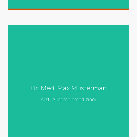
Überall dieselbe
Überall dieselbe alte Leier. Das Layout ist
fertig, der Text lässt auf sich warten.
Damit das Layout nun nicht nackt im
Dr. Med. Max Musterman
Raume steht und sich klein und leer
vorkommt, springe ich ein: der Blindtext.
Arzt, Allgemeinmediziner
Genau zu diesem Zwecke erschaffen,
immer im Schatten meines großen
Bruders »Lorem Ipsum«, freue ich mich
jedes Mal,