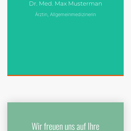
Dr. Med. Max Musterman
Raume steht und sich klein und leer
vorkommt, springe ich ein: der Blindtext.
Ärztin, Allgemeinmedizinerin
Genau zu diesem Zwecke erschaffen,
immer im Schatten meines großen
Bruders »Lorem Ipsum«, freue ich mich
jedes Mal,
Wir freuen uns auf Ihre