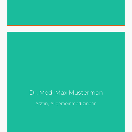
Überall dieselbe
Überall dieselbe alte Leier. Das Layout ist
fertig, der Text lässt auf sich warten.
Damit das Layout nun nicht nackt im
Dr. Med. Max Musterman
Raume steht und sich klein und leer
vorkommt, springe ich ein: der Blindtext.
Ärztin, Allgemeinmedizinerin
Genau zu diesem Zwecke erschaffen,
immer im Schatten meines großen
Bruders »Lorem Ipsum«, freue ich mich
jedes Mal,