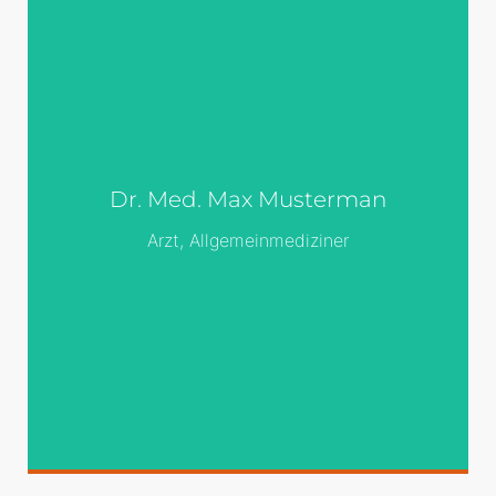
Überall dieselbe
Überall dieselbe alte Leier. Das Layout ist
fertig, der Text lässt auf sich warten.
Damit das Layout nun nicht nackt im
Dr. Med. Max Musterman
Raume steht und sich klein und leer
vorkommt, springe ich ein: der Blindtext.
Arzt, Allgemeinmediziner
Genau zu diesem Zwecke erschaffen,
immer im Schatten meines großen
Bruders »Lorem Ipsum«, freue ich mich
jedes Mal,