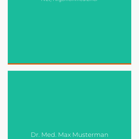
Genau zu diesem Zwecke erschaffen,
immer im Schatten meines großen
Bruders »Lorem Ipsum«, freue ich mich
jedes Mal,
Überall dieselbe
Überall dieselbe alte Leier. Das Layout ist
fertig, der Text lässt auf sich warten.
Damit das Layout nun nicht nackt im
Dr. Med. Max Musterman
Raume steht und sich klein und leer