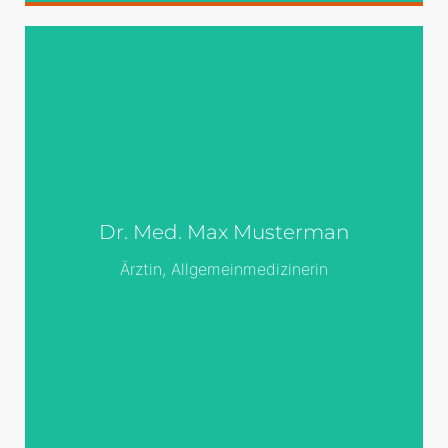
Überall dieselbe
Überall dieselbe alte Leier. Das Layout ist
fertig, der Text lässt auf sich warten.
Damit das Layout nun nicht nackt im
Dr. Med. Max Musterman
Raume steht und sich klein und leer
vorkommt, springe ich ein: der Blindtext.
Ärztin, Allgemeinmedizinerin
Genau zu diesem Zwecke erschaffen,
immer im Schatten meines großen
Bruders »Lorem Ipsum«, freue ich mich
jedes Mal,