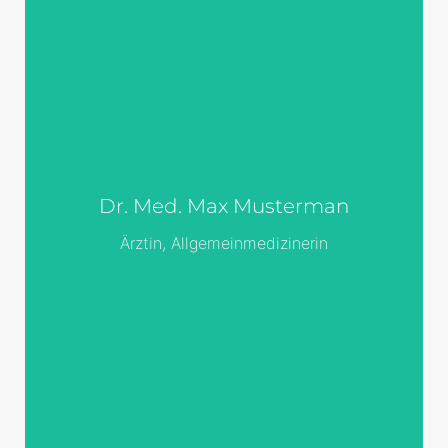
Überall dieselbe
Überall dieselbe alte Leier. Das Layout ist
fertig, der Text lässt auf sich warten.
Damit das Layout nun nicht nackt im
Dr. Med. Max Musterman
Raume steht und sich klein und leer
vorkommt, springe ich ein: der Blindtext.
Ärztin, Allgemeinmedizinerin
Genau zu diesem Zwecke erschaffen,
immer im Schatten meines großen
Bruders »Lorem Ipsum«, freue ich mich
jedes Mal,