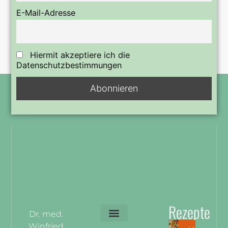
E-Mail-Adresse
Hiermit akzeptiere ich die
Datenschutzbestimmungen
Rezepte
Dr. med.
Winfried
Privatsphäre-Einstellungen ändern
Historie der Privatsphäre-Einstellungen
Einwilligungen widerrufen